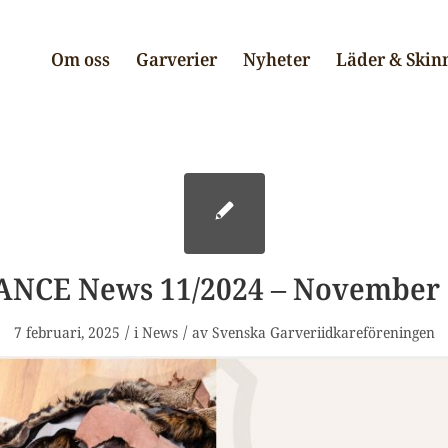
Om oss
Garverier
Nyheter
Läder & Skin
ANCE News 11/2024 – November 
/
/
7 februari, 2025
i
News
av
Svenska Garveriidkareföreningen